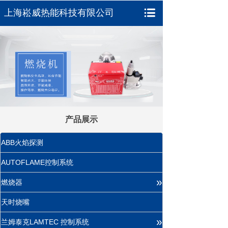
上海崧威热能科技有限公司
产品展示
ABB火焰探测
AUTOFLAME控制系统
»
燃烧器
天时烧嘴
»
兰姆泰克LAMTEC 控制系统