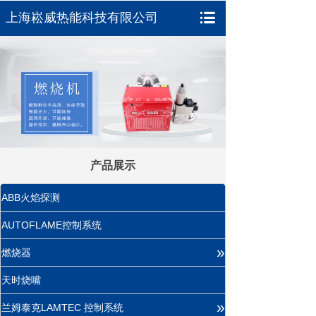
上海崧威热能科技有限公司
产品展示
ABB火焰探测
AUTOFLAME控制系统
»
燃烧器
天时烧嘴
»
兰姆泰克LAMTEC 控制系统