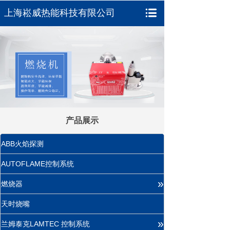
上海崧威热能科技有限公司
产品展示
ABB火焰探测
AUTOFLAME控制系统
»
燃烧器
天时烧嘴
»
兰姆泰克LAMTEC 控制系统