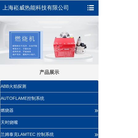
上海崧威热能科技有限公司
产品展示
ABB火焰探测
AUTOFLAME控制系统
»
燃烧器
天时烧嘴
»
兰姆泰克LAMTEC 控制系统